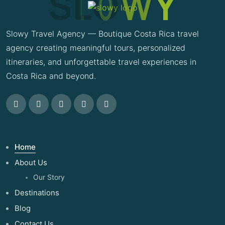
S
L
O
W
Y
Slowy Travel Agency — Boutique Costa Rica travel
agency creating meaningful tours, personalized
itineraries, and unforgettable travel experiences in
Costa Rica and beyond.
Home
About Us
Our Story
Destinations
Blog
Contact Us